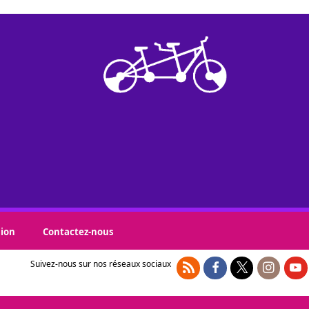
sion
Contactez-nous
Suivez-nous sur nos réseaux sociaux
RSS
Facebook (nouvelle fenê
X (nouvelle fenêt
Instagram 
You