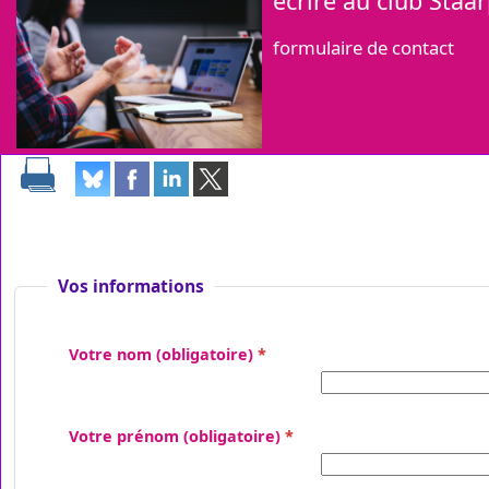
écrire au club Staa
formulaire de contact
Vos informations
Votre nom
(obligatoire)
Votre prénom
(obligatoire)