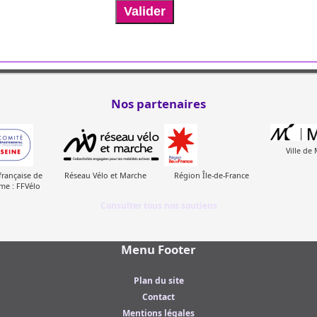
Valider
Nos partenaires
Ville de
française de
Réseau Vélo et Marche
Région Île-de-France
me : FFVélo
Consulter tous nos soutiens
Menu Footer
Plan du site
Contact
Mentions légales