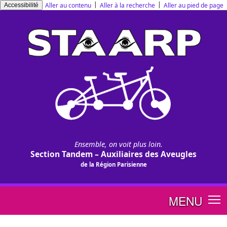
Panneau de gestion des cookies
|
|
Aller au contenu
Aller à la recherche
Aller au pied de page
Accessibilité
Ensemble, on voit plus loin.
Section Tandem – Auxiliaires des Aveugles
de la Région Parisienne
MENU