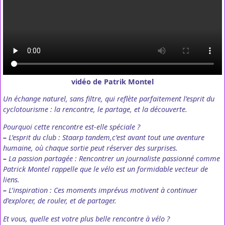
vidéo de Patrik Montel
Un échange naturel, sans filtre, qui reflète parfaitement l’esprit du
cyclotourisme : la rencontre, le partage, et la découverte.
Pourquoi cette rencontre est-elle spéciale ?
–
L’esprit du club : Staarp tandem,c’est avant tout une aventure
humaine, où chaque sortie peut réserver des surprises.
–
La passion partagée : Rencontrer un journaliste passionné comme
Patrick Montel rappelle que le vélo est un formidable vecteur de
liens.
–
L’inspiration : Ces moments imprévus motivent à continuer
d’explorer, de rouler, et de partager.
Et vous, quelle est votre plus belle rencontre à vélo ?